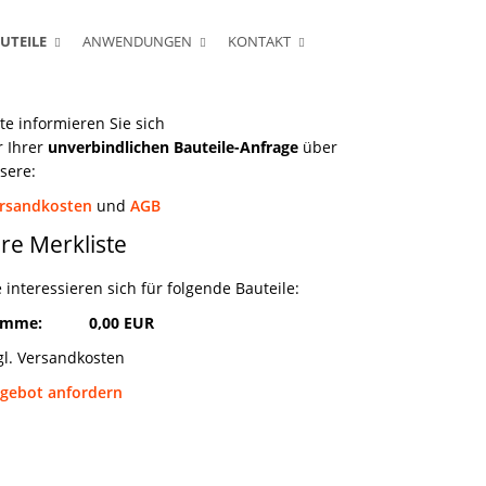
UTEILE
ANWENDUNGEN
KONTAKT
tte informieren Sie sich
r Ihrer
unverbindlichen Bauteile-Anfrage
über
sere:
rsandkosten
und
AGB
hre Merkliste
e interessieren sich für folgende Bauteile:
umme:
0,00 EUR
gl. Versandkosten
gebot anfordern