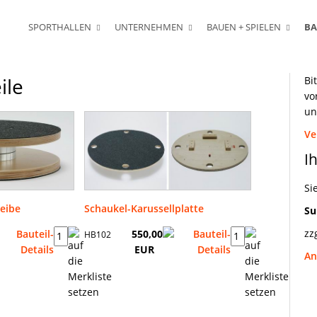
SPORTHALLEN
UNTERNEHMEN
BAUEN + SPIELEN
BA
ile
Bi
vo
un
Ve
I
Si
eibe
Schaukel-Karussellplatte
S
zz
550,00
HB102
EUR
An